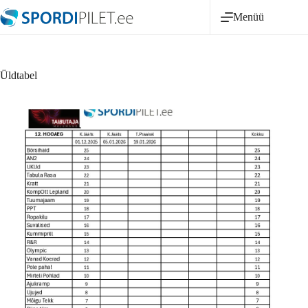
Skip
Menüü
to
content
Üldtabel