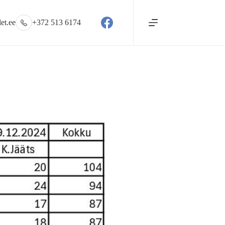
et.ee
+372 513 6174